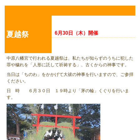
夏越祭
夏越祭
6月30日（木）開催
中原八幡宮で行われる夏越祭は、私たちが知らずのうちに犯した
罪や穢れを「人形に託して祈祷する」、古くからの神事です。
当日は「ちのわ」をかかげて大祓の神事を行いますので、ご参拝
ください。
日 時 ６月３０日 １９時より「茅の輪」くぐりを行いま
す。