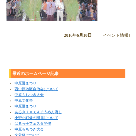
2016年6月10日
[イベント情報]
最近のホームページ記事
中原夏まつり
西中原地区自治会について
中原もちつき大会
中原文化祭
中原夏まつり
あるきｉｎｇ＆そうめん流し
小野小町像の開扉について
ばるっ子フェスタ開催
中原もちつき大会
文化祭について