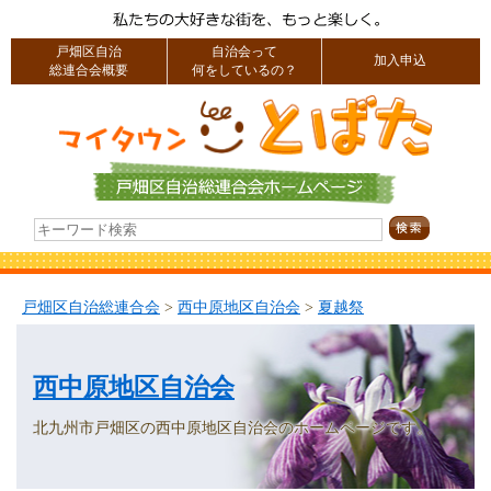
戸畑区自治
自治会って
加入申込
総連合会概要
何をしているの？
戸畑区自治総連合会
>
西中原地区自治会
>
夏越祭
西中原地区自治会
北九州市戸畑区の西中原地区自治会のホームページです。