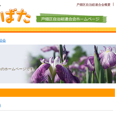
戸畑区自治
総連合会概要
治会
会のホームページです。
事