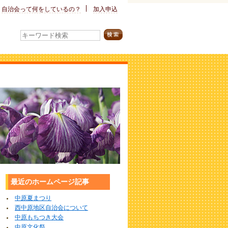
自治会って
何をしているの？
加入申込
最近のホームページ記事
中原夏まつり
西中原地区自治会について
中原もちつき大会
中原文化祭