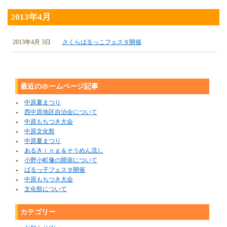
2013年4月
2013年4月 3日
さくらばるっこフェスタ開催
最近のホームページ記事
中原夏まつり
西中原地区自治会について
中原もちつき大会
中原文化祭
中原夏まつり
あるきｉｎｇ＆そうめん流し
小野小町像の開扉について
ばるっ子フェスタ開催
中原もちつき大会
文化祭について
カテゴリー