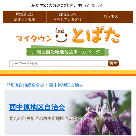
戸畑区自治
自治会って
加入申込
総連合会概要
何をしているの？
戸畑区自治総連合会
>
西中原地区自治会
西中原地区自治会
北九州市戸畑区の西中原地区自治会のホームページです。