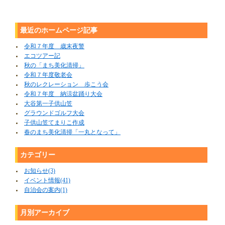
最近のホームページ記事
令和７年度 歳末夜警
エコツアー記
秋の「まち美化清掃」
令和７年度敬老会
秋のレクレーション 歩こう会
令和７年度 納涼盆踊り大会
大谷第一子供山笠
グラウンドゴルフ大会
子供山笠てまりこ作成
春のまち美化清掃「一丸となって」
カテゴリー
お知らせ(3)
イベント情報(41)
自治会の案内(1)
月別アーカイブ