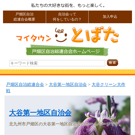
戸畑区自治
自治会って
加入申込
総連合会概要
何をしているの？
戸畑区自治総連合会
>
大谷第一地区自治会
>
大谷クリーン大作
戦
大谷第一地区自治会
北九州市戸畑区の大谷第一地区自治会のホームページです。