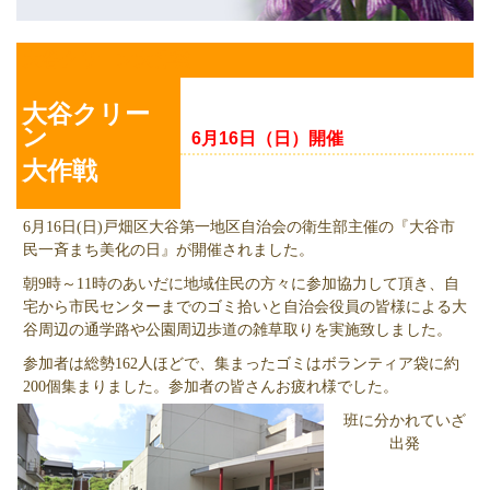
大谷クリーン大作戦
大谷クリー
ン
6月16日（日）開催
大作戦
6月16日(日)戸畑区大谷第一地区自治会の衛生部主催の『大谷市
民一斉まち美化の日』が開催されました。
朝9時～11時のあいだに地域住民の方々に参加協力して頂き、自
宅から市民センターまでのゴミ拾いと自治会役員の皆様による大
谷周辺の通学路や公園周辺歩道の雑草取りを実施致しました。
参加者は総勢162人ほどで、集まったゴミはボランティア袋に約
200個集まりました。参加者の皆さんお疲れ様でした。
班に分かれていざ
出発