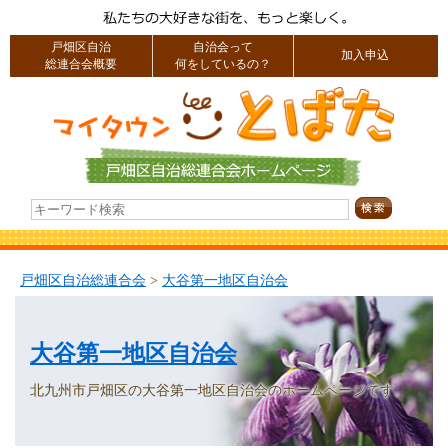
戸畑区自治
自治会って
加入申込
総連合会概要
何をしているの？
戸畑区自治総連合会
>
大谷第一地区自治会
大谷第一地区自治会
北九州市戸畑区の大谷第一地区自治会のホームページです。