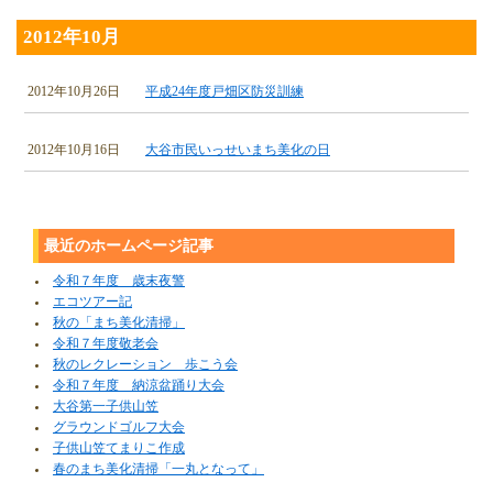
2012年10月
2012年10月26日
平成24年度戸畑区防災訓練
2012年10月16日
大谷市民いっせいまち美化の日
最近のホームページ記事
令和７年度 歳末夜警
エコツアー記
秋の「まち美化清掃」
令和７年度敬老会
秋のレクレーション 歩こう会
令和７年度 納涼盆踊り大会
大谷第一子供山笠
グラウンドゴルフ大会
子供山笠てまりこ作成
春のまち美化清掃「一丸となって」