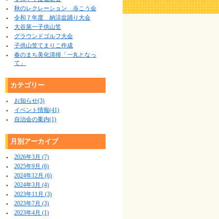
秋のレクレーション 歩こう会
令和７年度 納涼盆踊り大会
大谷第一子供山笠
グラウンドゴルフ大会
子供山笠てまりこ作成
春のまち美化清掃「一丸となっ
て」
カテゴリー
お知らせ(3)
イベント情報(41)
自治会の案内(1)
月別アーカイブ
2026年3月 (7)
2025年9月 (6)
2024年12月 (6)
2024年3月 (4)
2023年11月 (3)
2023年7月 (3)
2023年4月 (1)