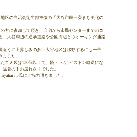
一地区の自治会衛生部主催の「大谷市民一斉まち美化の
民の方に参加して頂き、自宅から市民センターまでのゴ
る、大谷周辺の通学道路や公園周辺とウオーキング通路
。
度近くに上昇し坂の多い大谷地区は移動するにも一苦
きました。
たゴミ袋は130個以上で、軽トラ2台ピストン輸送にな
、猛暑の中お疲れさまでした。
 miyahara 3氏にご協力頂きました。