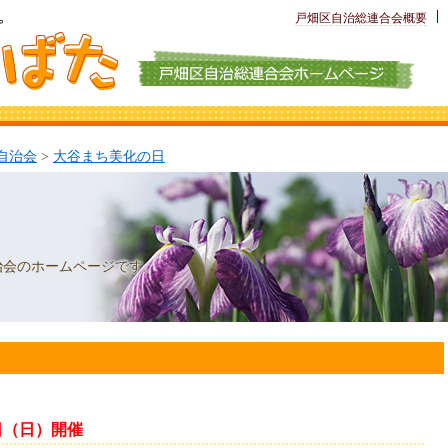
戸畑区自治
総連合会概要
自治会
>
大谷まち美化の日
治会のホームページです。
日（日）開催