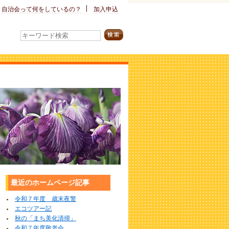
自治会って
何をしているの？
加入申込
最近のホームページ記事
令和７年度 歳末夜警
エコツアー記
秋の「まち美化清掃」
令和７年度敬老会