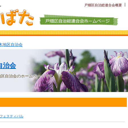
戸畑区自治
総連合会概要
木地区自治会
自治会
地区自治会のホームページです。
フェスティバル