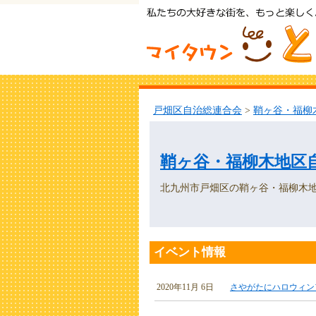
戸畑区自治総連合会
>
鞘ヶ谷・福柳
鞘ヶ谷・福柳木地区
北九州市戸畑区の鞘ヶ谷・福柳木
イベント情報
2020年11月 6日
さやがたにハロウィン