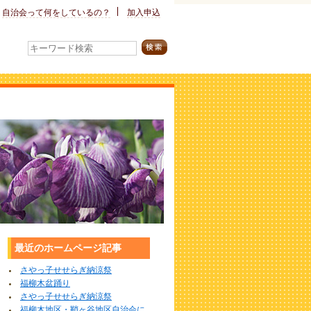
自治会って
何をしているの？
加入申込
最近のホームページ記事
さやっ子せせらぎ納涼祭
福柳木盆踊り
さやっ子せせらぎ納涼祭
福柳木地区・鞘ヶ谷地区自治会に