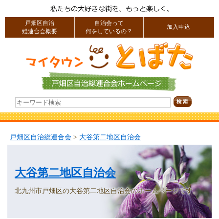
戸畑区自治
自治会って
加入申込
総連合会概要
何をしているの？
戸畑区自治総連合会
>
大谷第二地区自治会
大谷第二地区自治会
北九州市戸畑区の大谷第二地区自治会のホームページです。