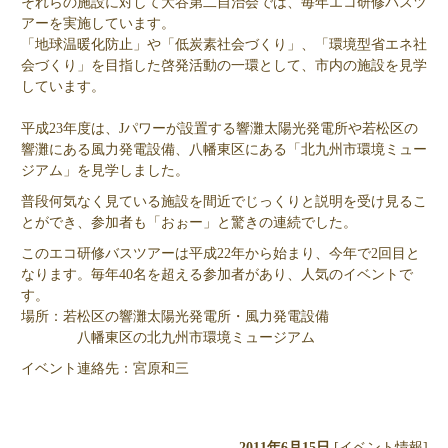
それらの施設に対して大谷第二自治会では、毎年エコ研修バスツ
アーを実施しています。
「地球温暖化防止」や「低炭素社会づくり」、「環境型省エネ社
会づくり」を目指した啓発活動の一環として、市内の施設を見学
しています。
平成23年度は、Jパワーが設置する響灘太陽光発電所や若松区の
響灘にある風力発電設備、八幡東区にある「北九州市環境ミュー
ジアム」を見学しました。
普段何気なく見ている施設を間近でじっくりと説明を受け見るこ
とができ、参加者も「おぉー」と驚きの連続でした。
このエコ研修バスツアーは平成22年から始まり、今年で2回目と
なります。毎年40名を超える参加者があり、人気のイベントで
す。
場所：若松区の響灘太陽光発電所・風力発電設備
八幡東区の北九州市環境ミュージアム
イベント連絡先：宮原和三
2011年6月15日
[イベント情報]