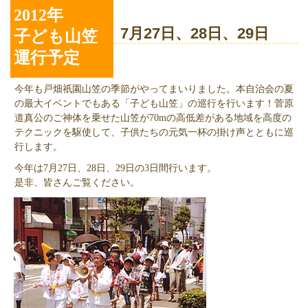
2012年
7月27日、28日、29日
子ども山笠
運行予定
今年も戸畑祇園山笠の季節がやってまいりました。本自治会の夏
の最大イベントでもある「子ども山笠」の巡行を行います！菅原
道真公のご神体を乗せた山笠が70mの高低差がある地域を高度の
テクニックを駆使して、子供たちの元気一杯の掛け声とともに巡
行します。
今年は7月27日、28日、29日の3日間行います。
是非、皆さんご覧ください。