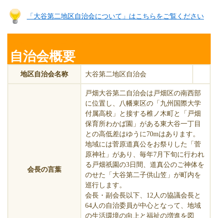
「大谷第二地区自治会について」はこちらをご覧ください
大谷第二地区自治会について
自治会概要
地区自治会名称
大谷第二地区自治会
戸畑大谷第二自治会は戸畑区の南西部
に位置し、八幡東区の「九州国際大学
付属高校」と接する椎ノ木町と「戸畑
保育所わかば園」がある東大谷一丁目
との高低差はゆうに70mはあります。
地域には菅原道真公をお祭りした「菅
原神社」があり、毎年7月下旬に行われ
る戸畑祇園の3日間、道真公のご神体を
会長の言葉
のせた「大谷第二子供山笠」が町内を
巡行します。
会長・副会長以下、12人の協議会長と
64人の自治委員が中心となって、地域
の生活環境の向上と福祉の増進を図