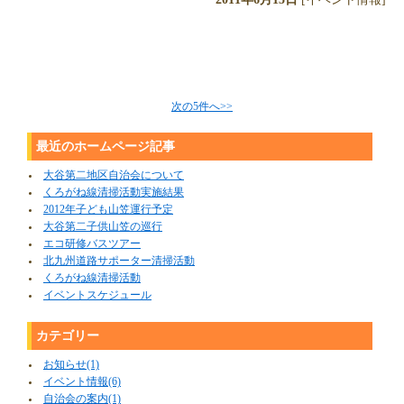
次の5件へ>>
最近のホームページ記事
大谷第二地区自治会について
くろがね線清掃活動実施結果
2012年子ども山笠運行予定
大谷第二子供山笠の巡行
エコ研修バスツアー
北九州道路サポーター清掃活動
くろがね線清掃活動
イベントスケジュール
カテゴリー
お知らせ(1)
イベント情報(6)
自治会の案内(1)