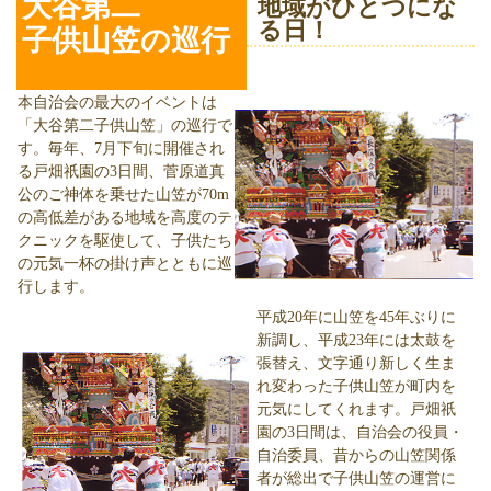
大谷第二
地域がひとつにな
る日！
子供
山笠の巡行
本自治会の最大のイベントは
「大谷第二子供山笠」の巡行で
す。毎年、7月下旬に開催され
る戸畑祇園の3日間、菅原道真
公のご神体を乗せた山笠が70m
の高低差がある地域を高度のテ
クニックを駆使して、子供たち
の元気一杯の掛け声とともに巡
行します。
平成20年に山笠を45年ぶりに
新調し、平成23年には太鼓を
張替え、文字通り新しく生ま
れ変わった子供山笠が町内を
元気にしてくれます。戸畑祇
園の3日間は、自治会の役員・
自治委員、昔からの山笠関係
者が総出で子供山笠の運営に