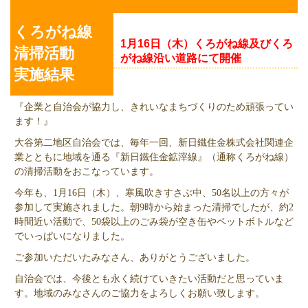
くろがね線清掃活動実施結果
くろがね線
1月16日（木）くろがね線及びくろ
清掃活動
がね線沿い道路にて開催
実施結果
『企業と自治会が協力し、きれいなまちづくりのため頑張ってい
ます！』
大谷第二地区自治会では、毎年一回、新日鐵住金株式会社関連企
業とともに地域を通る『新日鐵住金鉱滓線』（通称くろがね線）
の清掃活動をおこなっています。
今年も、1月16日（木）、寒風吹きすさぶ中、50名以上の方々が
参加して実施されました。朝9時から始まった清掃でしたが、約2
時間近い活動で、50袋以上のごみ袋が空き缶やペットボトルなど
でいっぱいになりました。
ご参加いただいたみなさん、ありがとうございました。
自治会では、今後とも永く続けていきたい活動だと思っていま
す。地域のみなさんのご協力をよろしくお願い致します。