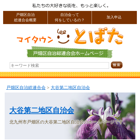
戸畑区自治
自治会って
加入申込
総連合会概要
何をしているの？
戸畑区自治総連合会
>
大谷第二地区自治会
大谷第二地区自治会
北九州市戸畑区の大谷第二地区自治会のホームページです。