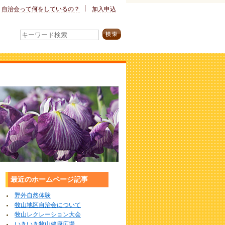
自治会って
何をしているの？
加入申込
最近のホームページ記事
野外自然体験
牧山地区自治会について
牧山レクレーション大会
いきいき牧山健康広場