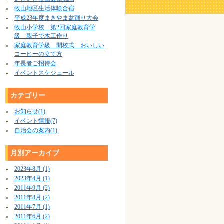
牧山地区生活体験合宿
平成23年度まきやま盆踊り大会
牧山小学校 第2回家庭教育学
級 親子で木工作り
家庭教育学級 開校式 おいしい
コーヒーの立て方
年長者ご招待会
イベントスケジュール
カテゴリー
お知らせ(1)
イベント情報(7)
自治会の案内(1)
月別アーカイブ
2023年8月 (1)
2023年4月 (1)
2011年9月 (2)
2011年8月 (2)
2011年7月 (1)
2011年6月 (2)