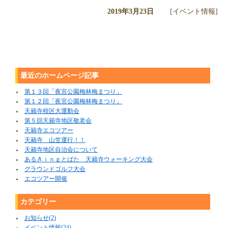
2019年3月23日
[イベント情報]
最近のホームページ記事
第１３回「夜宮公園梅林梅まつり」
第１２回「夜宮公園梅林梅まつり」
天籟寺校区大運動会
第５回天籟寺地区敬老会
天籟寺エコツアー
天籟寺 山笠運行！！
天籟寺地区自治会について
あるきｉｎｇとばた 天籟寺ウォーキング大会
グラウンドゴルフ大会
エコツアー開催
カテゴリー
お知らせ(2)
イベント情報(24)