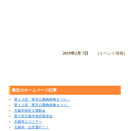
2019年2月 7日
[イベント情報]
最近のホームページ記事
第１３回「夜宮公園梅林梅まつり」
第１２回「夜宮公園梅林梅まつり」
天籟寺校区大運動会
第５回天籟寺地区敬老会
天籟寺エコツアー
天籟寺 山笠運行！！