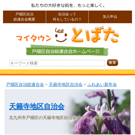
戸畑区自治
自治会って
加入申込
総連合会概要
何をしているの？
戸畑区自治総連合会
>
天籟寺地区自治会
>
ふれあい新年会
天籟寺地区自治会
北九州市戸畑区の天籟寺地区自治会のホームページです。