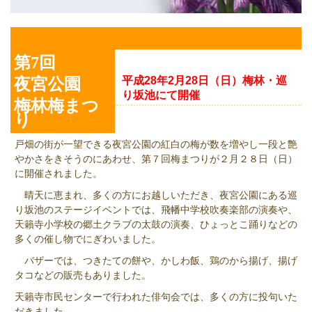
第７回「夜宮公園梅林梅まつり」
第7回
夜宮公園
平成28年2月28日（日）梅林・巡
り坂池にて開催
梅林梅まつ
り
戸畑の街が一望できる夜宮公園の紅白の梅が数を増やし一段と艶
やかさをきそうのにあわせ、第７回梅まつりが２月２８日（日）
に開催されました。
晴天に恵まれ、多くの方にお越しいただき、夜宮公園にある巡
り坂池のステージイベントでは、飛幡中学校吹奏楽部の演奏や、
天籟寺小学校の郷土クラブの太鼓の演奏、ひょっとこ踊りなどの
多くの催し物でにぎわいました。
バザーでは、つきたての餅や、かしわ飯、鶏のから揚げ、揚げ
タコなどの販売もありました。
天籟寺市民センターで行われた俳句会では、多くの方に投句いた
だきました。