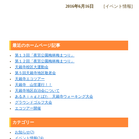
2016年6月16日
[イベント情報]
最近のホームページ記事
第１３回「夜宮公園梅林梅まつり」
第１２回「夜宮公園梅林梅まつり」
天籟寺校区大運動会
第５回天籟寺地区敬老会
天籟寺エコツアー
天籟寺 山笠運行！！
天籟寺地区自治会について
あるきｉｎｇとばた 天籟寺ウォーキング大会
グラウンドゴルフ大会
エコツアー開催
カテゴリー
お知らせ(2)
イベント情報(24)