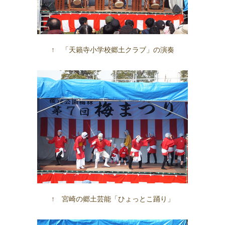
↑ 「天籟寺小学校郷土クラブ」の演奏
↑ 宮崎の郷土芸能「ひょっとこ踊り」