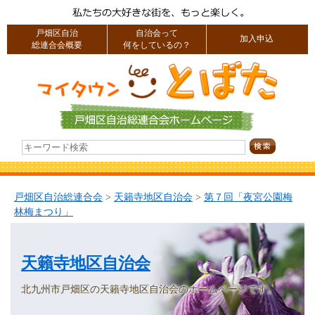
戸畑区自治
自治会って
加入申込
総連合会概要
何をしているの？
戸畑区自治総連合会
>
天籟寺地区自治会
>
第７回「夜宮公園梅
林梅まつり」
天籟寺地区自治会
北九州市戸畑区の天籟寺地区自治会のホームページです。