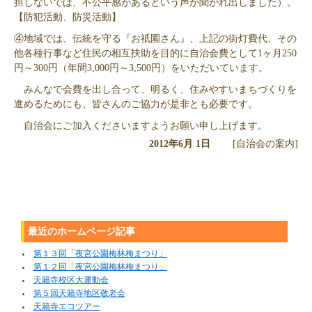
担しないでは、不公平感があるという声が聞かれ出しました）。
【防犯活動、防災活動】
④地域では、伝統を守る『お祇園さん』、上記の街灯費代、その
他各種行事など住民の相互扶助を目的に自治会費として1ヶ月250
円～300円（年間3,000円～3,500円）をいただいています。
みんなで会費を出し合って、明るく、住みやすいまちづくりを
進めるためにも、皆さんのご協力が是非とも必要です。
自治会にご加入くださいますようお願い申し上げます。
2012年6月 1日
[自治会の案内]
最近のホームページ記事
第１３回「夜宮公園梅林梅まつり」
第１２回「夜宮公園梅林梅まつり」
天籟寺校区大運動会
第５回天籟寺地区敬老会
天籟寺エコツアー