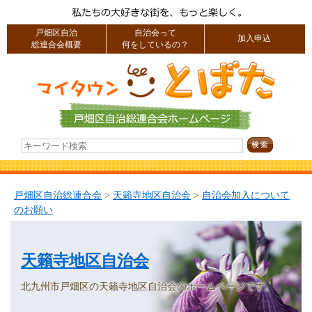
戸畑区自治
自治会って
加入申込
総連合会概要
何をしているの？
戸畑区自治総連合会
>
天籟寺地区自治会
>
自治会加入について
のお願い
天籟寺地区自治会
北九州市戸畑区の天籟寺地区自治会のホームページです。