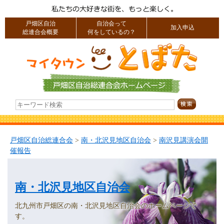
戸畑区自治
自治会って
加入申込
総連合会概要
何をしているの？
戸畑区自治総連合会
>
南・北沢見地区自治会
>
南沢見講演会開
催報告
南・北沢見地区自治会
北九州市戸畑区の南・北沢見地区自治会のホームページで
す。