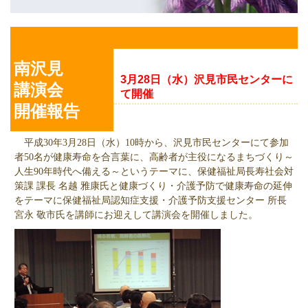
南沢見講演会開催報告
南沢見
3月28日（水）沢見市民センターに
講演会
て開催
開催報告
平成30年3月28日（水）10時から、沢見市民センターにて参加
者50名が健康寿命を合言葉に、高齢者が主役になるまちづくり～
人生90年時代へ備える～というテーマに、保健福祉局長寿社会対
策課 課長 名越 雅康氏と健康づくり・介護予防で健康寿命の延伸
をテーマに保健福祉局認知症支援・介護予防支援センター 所長
宮永 敬市氏を講師にお迎えして講演会を開催しました。