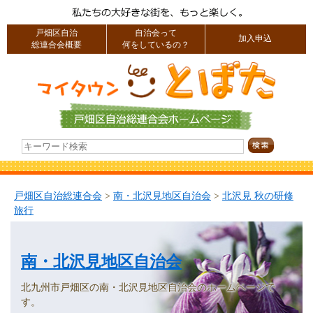
戸畑区自治
自治会って
加入申込
総連合会概要
何をしているの？
戸畑区自治総連合会
>
南・北沢見地区自治会
>
北沢見 秋の研修
旅行
南・北沢見地区自治会
北九州市戸畑区の南・北沢見地区自治会のホームページで
す。