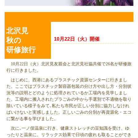
北沢見 秋の研修旅行
北沢見
秋の
10月22日（火）開催
研修旅行
10月22日（火）北沢見友親会と北沢見社協共催で26名が研修旅
行に行きました。
はじめに、西港にあるプラスチック資源センターに行きまし
た。ここではプラスチック製容器包装の分け方や出し方・分別状
況等の説明とどのように処理されているか工場内を見学しまし
た。工場内に搬入されたプラごみの中から手選別で不適物を取り
除いている様子をみて､私たち市民が正しい分別に協力しなけれ
ばいけないと実感しました。正しいごみの分別が再資源化・エコ
に繋がる事を学びました。
次に､一ノ俣温泉に行き、健康ストレッチの豆知識を受け、ゆ
ったりと温泉に。リラックス効果で日頃の疲れも取ることができ