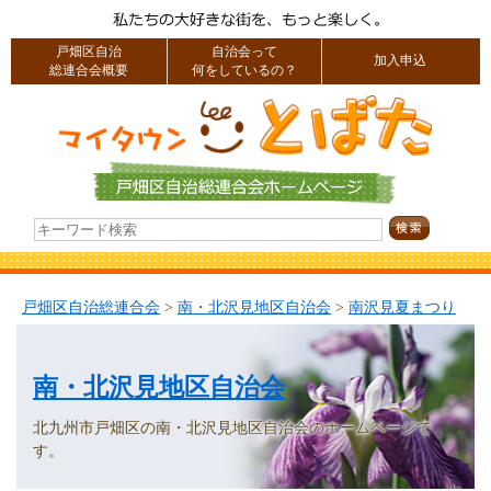
戸畑区自治
自治会って
加入申込
総連合会概要
何をしているの？
戸畑区自治総連合会
>
南・北沢見地区自治会
>
南沢見夏まつり
南・北沢見地区自治会
北九州市戸畑区の南・北沢見地区自治会のホームページで
す。